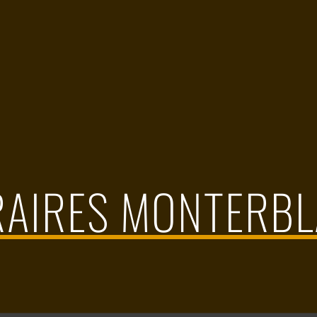
AIRES MONTERB