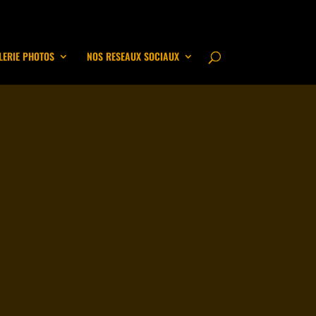
LERIE PHOTOS
NOS RESEAUX SOCIAUX