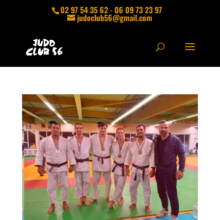
02 97 54 35 62 - 06 09 73 23 97
judoclub56@gmail.com