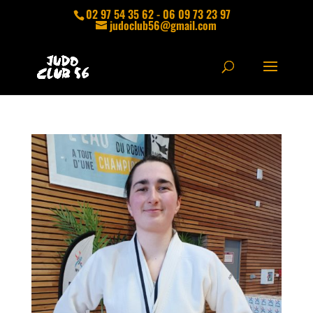
02 97 54 35 62 - 06 09 73 23 97
judoclub56@gmail.com