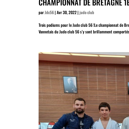
CHAMPIONNAT DE BRETAGNE 1È
par
Jdc56
|
Avr 30, 2022
|
judo club
Trois podiums pour le Judo club 56 !Le championnat de Bret
Vannetais du Judo club 56 s’y sont brillamment comportés à