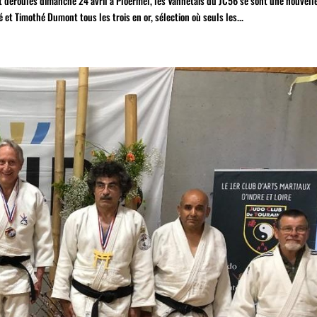
déroulés dimanche 24 avril à Ploermel, les Vannetais du JC56 se sont une nouvelle
é et Timothé Dumont tous les trois en or, sélection où seuls les...