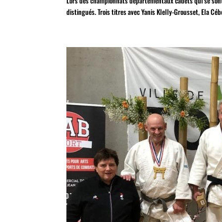
Lors des championnats départementaux cadets qui se sont 
distingués. Trois titres avec Yanis Klelly-Grousset, Ela Céb