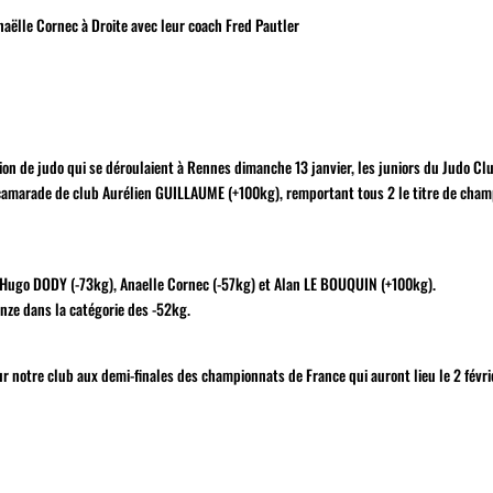
aëlle Cornec à Droite avec leur coach Fred Pautler
on de judo qui se déroulaient à Rennes dimanche 13 janvier, les juniors du Judo Cl
n camarade de club Aurélien GUILLAUME (+100kg), remportant tous 2 le titre de cha
t, Hugo DODY (-73kg), Anaelle Cornec (-57kg) et Alan LE BOUQUIN (+100kg).
ze dans la catégorie des -52kg.
ur notre club aux demi-finales des championnats de France qui auront lieu le 2 févri