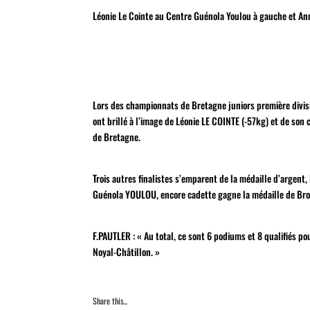
Léonie Le Cointe au Centre Guénola Youlou à gauche et Ann
Lors des championnats de Bretagne juniors première divisi
ont brillé à l’image de Léonie LE COINTE (-57kg) et de so
de Bretagne.
Trois autres finalistes s’emparent de la médaille d’argen
Guénola YOULOU, encore cadette gagne la médaille de Bron
F.PAUTLER : « Au total, ce sont 6 podiums et 8 qualifiés po
Noyal-Châtillon. »
Share this...