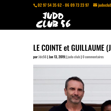
02 97 54 35 62 - 06 09 73 23 97
judocl
LE COINTE et GUILLAUME 
par
Jdc56
|
Jan 13, 2019
|
judo club
|
0 commentaires