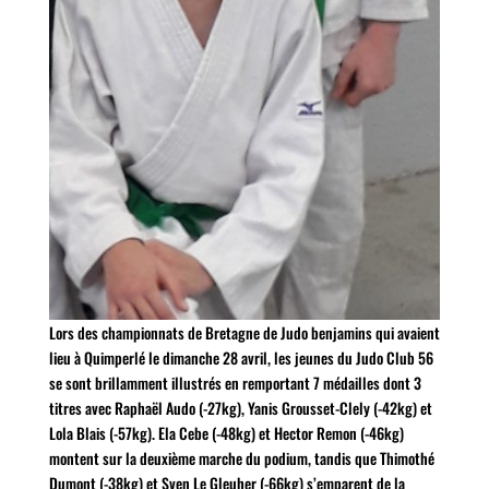
Lors des championnats de Bretagne de Judo benjamins qui avaient
lieu à Quimperlé le dimanche 28 avril, les jeunes du Judo Club 56
se sont brillamment illustrés en remportant 7 médailles dont 3
titres avec Raphaël Audo (-27kg), Yanis Grousset-Clely (-42kg) et
Lola Blais (-57kg). Ela Cebe (-48kg) et Hector Remon (-46kg)
montent sur la deuxième marche du podium, tandis que Thimothé
Dumont (-38kg) et Sven Le Gleuher (-66kg) s’emparent de la