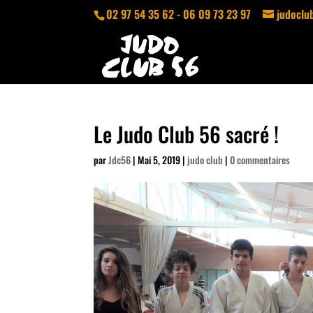
02 97 54 35 62 - 06 09 73 23 97
judocl
Le Judo Club 56 sacré !
par
Jdc56
|
Mai 5, 2019
|
judo club
|
0 commentaires