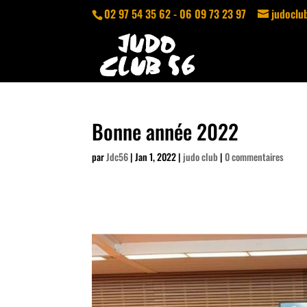
02 97 54 35 62 - 06 09 73 23 97
judocl
Bonne année 2022
par
Jdc56
|
Jan 1, 2022
|
judo club
|
0 commentaires