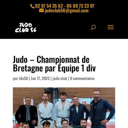
02 97 54 35 62 - 06 09 73 23 97
judoclub56@gmail.com
Judo – Championnat de
Bretagne par Équipe 1 div
par
Jdc56
|
Jan 17, 2022
|
judo club
|
0 commentaires