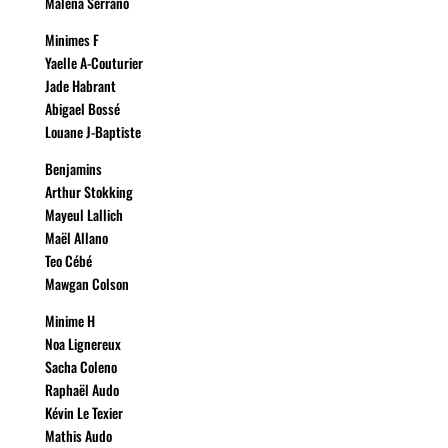
Malena Serrano
Minimes F
Yaelle A-Couturier
Jade Habrant
Abigael Bossé
Louane J-Baptiste
Benjamins
Arthur Stokking
Mayeul Lallich
Maël Allano
Teo Cébé
Mawgan Colson
Minime H
Noa Lignereux
Sacha Coleno
Raphaël Audo
Kévin Le Texier
Mathis Audo