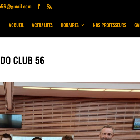
ub56@gmail.com
ACCUEIL
ACTUALITÉS
HORAIRES
NOS PROFESSEURS
GA
UDO CLUB 56