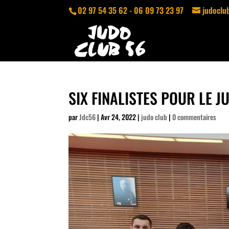
02 97 54 35 62 - 06 09 73 23 97
judocl
SIX FINALISTES POUR LE J
par
Jdc56
|
Avr 24, 2022
|
judo club
|
0 commentaires