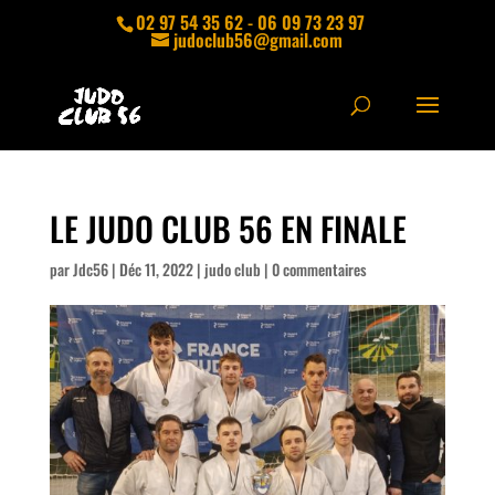
02 97 54 35 62 - 06 09 73 23 97
judoclub56@gmail.com
LE JUDO CLUB 56 EN FINALE
par
Jdc56
|
Déc 11, 2022
|
judo club
|
0 commentaires