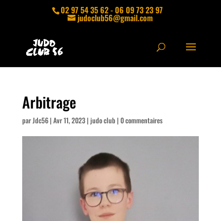
02 97 54 35 62 - 06 09 73 23 97
judoclub56@gmail.com
Arbitrage
par
Jdc56
|
Avr 11, 2023
|
judo club
|
0 commentaires