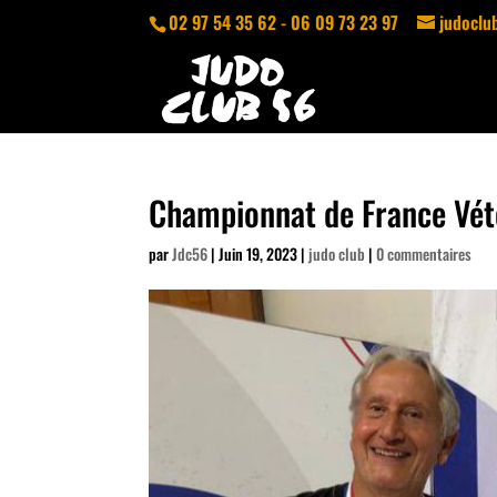
02 97 54 35 62 - 06 09 73 23 97
judocl
Championnat de France Vét
par
Jdc56
|
Juin 19, 2023
|
judo club
|
0 commentaires