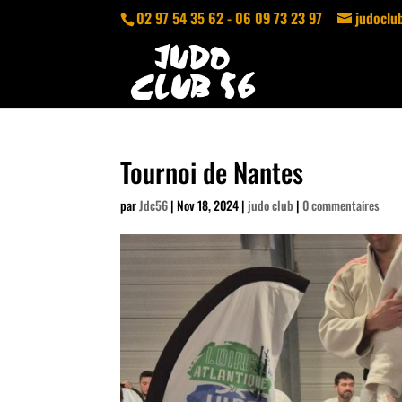
02 97 54 35 62 - 06 09 73 23 97
judocl
Tournoi de Nantes
par
Jdc56
|
Nov 18, 2024
|
judo club
|
0 commentaires